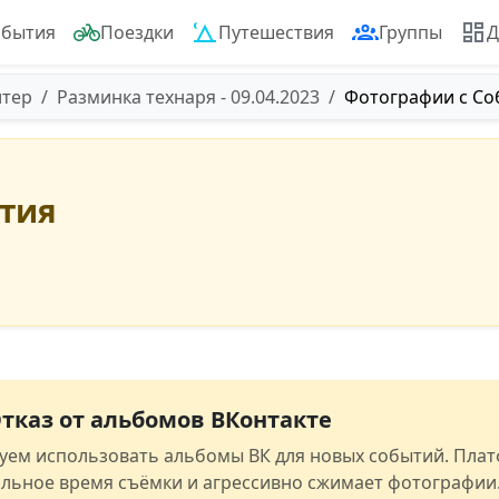
обытия
Поездки
Путешествия
Группы
Д
итер
Разминка технаря - 09.04.2023
Фотографии с Со
ытия
тказ от альбомов ВКонтакте
уем использовать альбомы ВК для новых событий. Пла
альное время съёмки и агрессивно сжимает фотографии