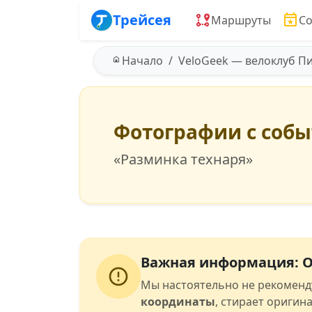
Трейсея
Маршруты
С
Начало
VeloGeek — велоклуб П
Фотографии с соб
«Разминка технаря»
Важная информация: О
Мы настоятельно не рекоменд
координаты
, стирает оригин