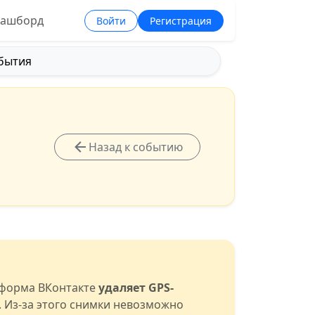
ашборд
Войти
Регистрация
бытия
Назад к событию
тформа ВКонтакте
удаляет GPS-
. Из-за этого снимки невозможно