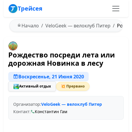
Трейсея
Начало
VeloGeek — велоклуб Питер
Рождес
Рождество посреди лета или
дорожная Новинка в лесу
Воскресенье, 21 Июня 2020
🏞️
Активный отдых
💥 Прервано
Организатор:
VeloGeek — велоклуб Питер
Контакт:
Константин Гам