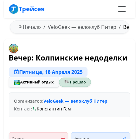
Трейсея
Начало
VeloGeek — велоклуб Питер
Вечер:
Вечер: Колпинские недоделки
Пятница, 18 Апреля 2025
🏞️
Активный отдых
🏁 Прошло
Организатор:
VeloGeek — велоклуб Питер
Контакт:
Константин Гам
Старт
Финиш