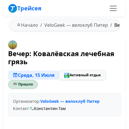
Трейсея
Начало
VeloGeek — велоклуб Питер
Вечер:
Вечер: Ковалёвская лечебная
грязь
Среда, 15 Июля
🏞️
Активный отдых
🏁 Прошло
Организатор:
VeloGeek — велоклуб Питер
Контакт:
Константин Гам