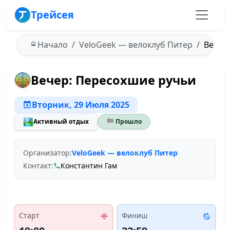
Трейсея
Начало
VeloGeek — велоклуб Питер
Вечер:
Вечер: Пересохшие ручьи
Вторник, 29 Июля 2025
🏞️
Активный отдых
🏁 Прошло
Организатор:
VeloGeek — велоклуб Питер
Контакт:
Константин Гам
Старт
Финиш