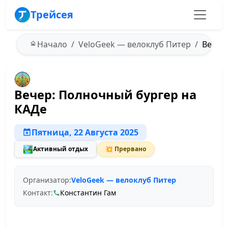
Трейсея
Начало
VeloGeek — велоклуб Питер
Вечер:
Вечер: Полночный бургер на
КАДе
Пятница, 22 Августа 2025
🏞️
Активный отдых
💥 Прервано
Организатор:
VeloGeek — велоклуб Питер
Контакт:
Константин Гам