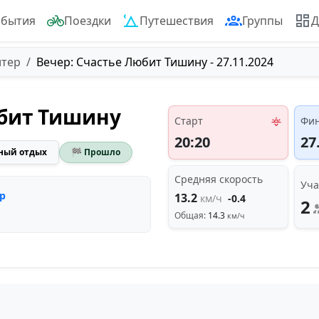
обытия
Поездки
Путешествия
Группы
Д
итер
Вечер: Счастье Любит Тишину - 27.11.2024
юбит Тишину
Старт
Фи
20:20
27
ный отдых
🏁 Прошло
Средняя скорость
Уча
р
13.2
км/ч
-0.4
2
Общая:
14.3
км/ч