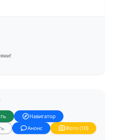
иями!
Я
ать
Навигатор
ть
Анонс
Фото (10)