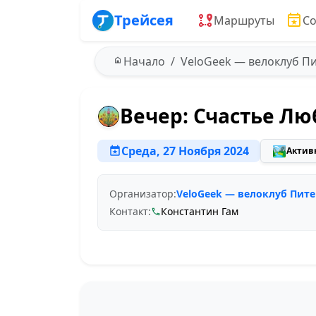
Трейсея
Маршруты
С
Начало
VeloGeek — велоклуб П
Вечер: Счастье Л
Среда, 27 Ноября 2024
🏞️
Актив
Организатор:
VeloGeek — велоклуб Пите
Контакт:
Константин Гам