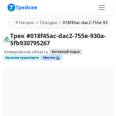
Трейсея
Начало
Поездки
018f45ac-dac2-755e-930a-
Трек #018f45ac-dac2-755e-930a-
5fb930795267
Кемеровская область
Активный отдых
На ином транспорте
Местно 🏙️