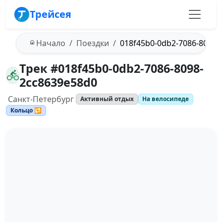
Трейсея
Начало
Поездки
018f45b0-0db2-7086-8098-
Трек #018f45b0-0db2-7086-8098-
2cc8639e58d0
Санкт-Петербург
Активный отдых
На велосипеде
Кольцо 🔁
Загрузка трека...