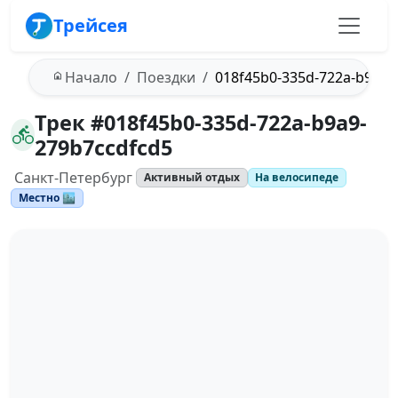
Трейсея
Начало
Поездки
018f45b0-335d-722a-b9a9-
Трек #018f45b0-335d-722a-b9a9-
279b7ccdfcd5
Санкт-Петербург
Активный отдых
На велосипеде
Местно 🏙️