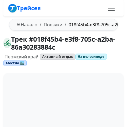
Трейсея
Начало
Поездки
018f45b4-e3f8-705c-a2ba-
Трек #018f45b4-e3f8-705c-a2ba-
86a30283884c
Пермский край
Активный отдых
На велосипеде
Местно 🏙️