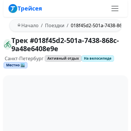
Трейсея
Начало
Поездки
018f45d2-501a-7438-868c-
Трек #018f45d2-501a-7438-868c-
9a48e6408e9e
Санкт-Петербург
Активный отдых
На велосипеде
Местно 🏙️