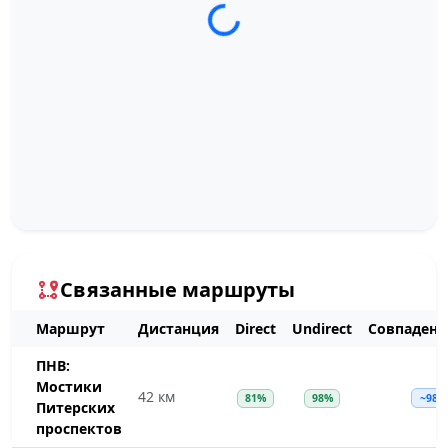
Загрузка трека...
Связанные маршруты
Маршрут
Дистанция
Direct
Undirect
Совпадени
ПНВ:
Мостики
42 км
81%
98%
~98%
Питерских
проспектов