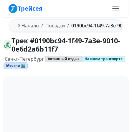
Трейсея
Начало
Поездки
0190bc94-1f49-7a3e-9010-
Трек #0190bc94-1f49-7a3e-9010-
0e6d2a6b11f7
Санкт-Петербург
Активный отдых
На ином транспорте
Местно 🏙️
Загрузка трека...