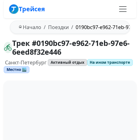
Трейсея
Начало
Поездки
0190bc97-e962-71eb-97e6-
Трек #0190bc97-e962-71eb-97e6-
6eed8f32e446
Санкт-Петербург
Активный отдых
На ином транспорте
Местно 🏙️
Загрузка трека...