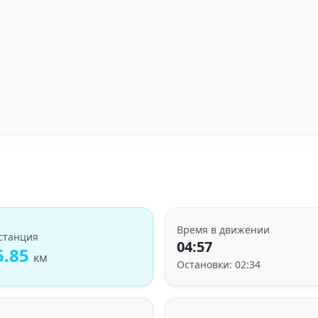
Загрузка трека...
Время в движении
станция
04:57
5.85
км
Остановки: 02:34