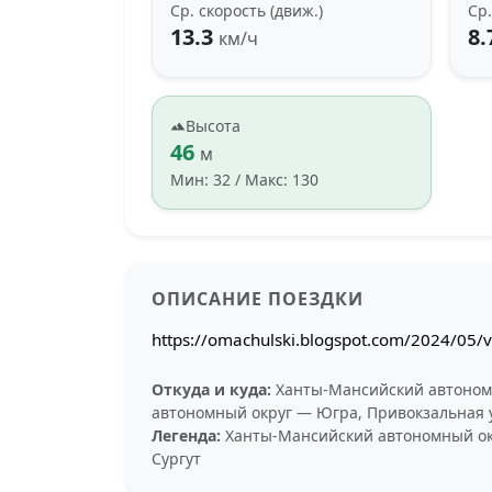
Ср. скорость (движ.)
Ср.
13.3
8.
км/ч
Высота
46
м
Мин: 32 / Макс: 130
ОПИСАНИЕ ПОЕЗДКИ
https://omachulski.blogspot.com/2024/05/v
Откуда и куда:
Ханты-Мансийский автоном
автономный округ — Югра, Привокзальная у
Легенда:
Ханты-Мансийский автономный окр
Сургут