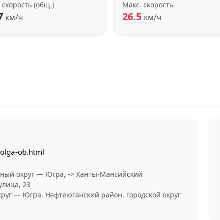
 скорость (общ.)
Макс. скорость
7
26.5
км/ч
км/ч
olga-ob.html
ный округ — Югра, -> Ханты-Мансийский
лица, 23
уг — Югра, Нефтеюганский район, городской округ