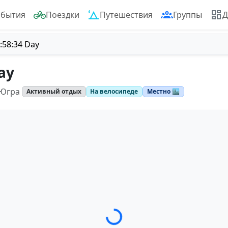
обытия
Поездки
Путешествия
Группы
Д
:58:34 Day
ay
 Югра
Активный отдых
На велосипеде
Местно 🏙️