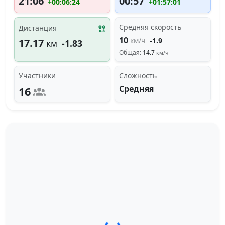
21:06
00:57
+00:06:24
+01:57:01
Средняя скорость
Дистанция
10
км/ч
-1.9
17.17
км
-1.83
Общая:
14.7
км/ч
Участники
Сложность
Средняя
16
Загрузка трека...