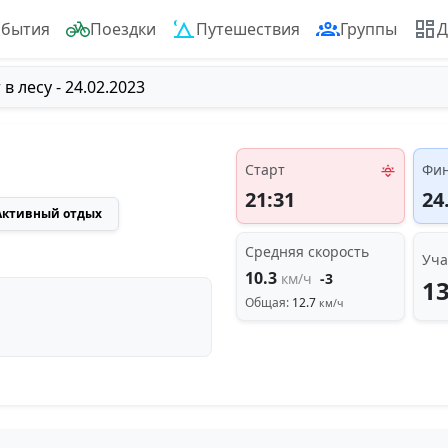
обытия
Поездки
Путешествия
Группы
Д
 в лесу - 24.02.2023
Старт
Фи
21:31
24
Активный отдых
Средняя скорость
Уча
10.3
км/ч
-3
1
Общая:
12.7
км/ч