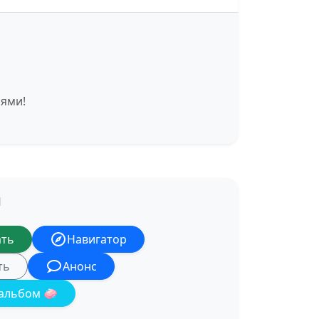
иями!
Я
ать
Навигатор
ть
Анонс
альбом 🧼