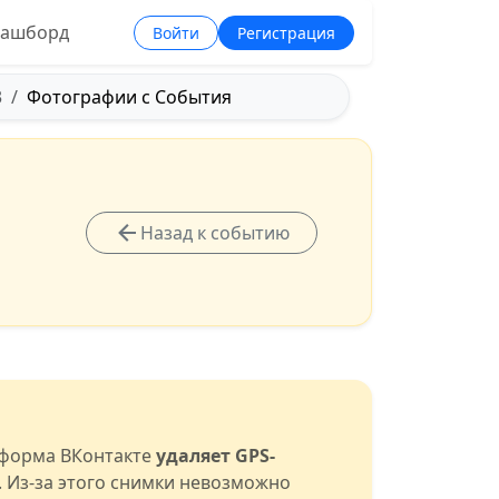
ашборд
Войти
Регистрация
3
Фотографии с События
Назад к событию
тформа ВКонтакте
удаляет GPS-
. Из-за этого снимки невозможно