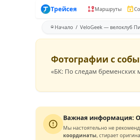
Трейсея
Маршруты
С
Начало
VeloGeek — велоклуб П
Фотографии с соб
«БК: По следам бременских
Важная информация: О
Мы настоятельно не рекоменд
координаты
, стирает оригин