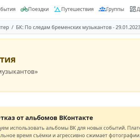
обытия
Поездки
Путешествия
Группы
Д
итер
БК: По следам бременских музыкантов - 29.01.202
ытия
 музыкантов»
тказ от альбомов ВКонтакте
уем использовать альбомы ВК для новых событий. Пла
альное время съёмки и агрессивно сжимает фотографии