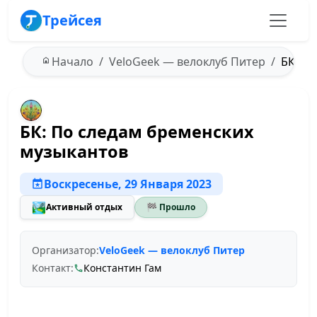
Трейсея
Начало
VeloGeek — велоклуб Питер
БК: По
БК: По следам бременских
музыкантов
Воскресенье, 29 Января 2023
🏞️
Активный отдых
🏁 Прошло
Организатор:
VeloGeek — велоклуб Питер
Контакт:
Константин Гам