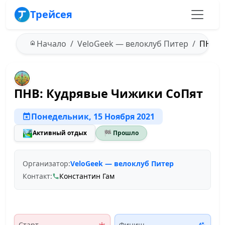
Трейсея
Начало
VeloGeek — велоклуб Питер
ПНВ: К
ПНВ: Кудрявые Чижики СоПят
Понедельник, 15 Ноября 2021
🏞️
Активный отдых
🏁 Прошло
Организатор:
VeloGeek — велоклуб Питер
Контакт:
Константин Гам
Старт
Финиш