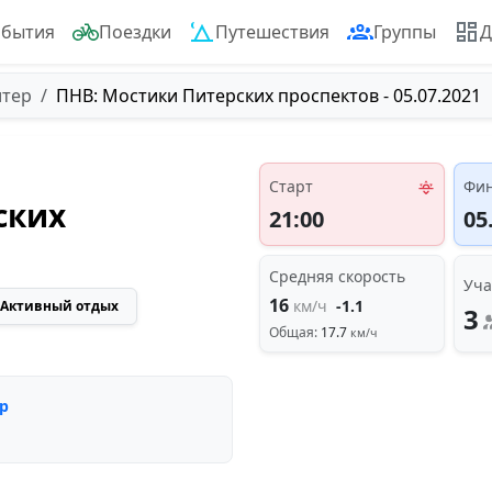
обытия
Поездки
Путешествия
Группы
Д
итер
ПНВ: Мостики Питерских проспектов - 05.07.2021
Старт
Фи
ских
21:00
05
Средняя скорость
Уча
16
км/ч
-1.1
Активный отдых
3
Общая:
17.7
км/ч
р