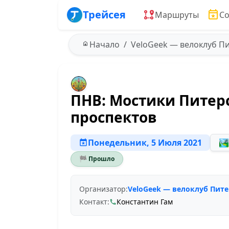
Трейсея
Маршруты
С
Начало
VeloGeek — велоклуб П
ПНВ: Мостики Питер
проспектов
Понедельник, 5 Июля 2021
🏞️
🏁 Прошло
Организатор:
VeloGeek — велоклуб Пите
Контакт:
Константин Гам