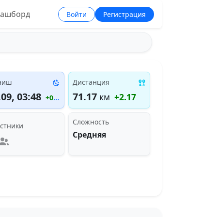
ашборд
Войти
Регистрация
ниш
Дистанция
.09, 03:48
71.17
км
+2.17
+00:33:00
Сложность
стники
Средняя