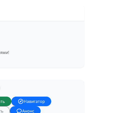
иями!
Я
ать
Навигатор
ть
Анонс