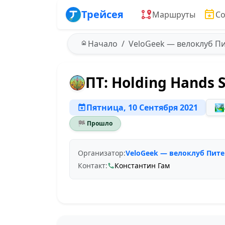
Трейсея
Маршруты
С
Начало
VeloGeek — велоклуб П
ПТ: Holding Hands 
Пятница, 10 Сентября 2021
🏞️
🏁 Прошло
Организатор:
VeloGeek — велоклуб Пите
Контакт:
Константин Гам