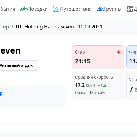
обытия
Поездки
Путешествия
Группы
Д
итер
ПТ: Holding Hands Seven - 10.09.2021
Seven
Старт
Фи
21:15
11
Активный отдых
Средняя скорость
Уча
17.2
км/ч
+1.2
7
Общая:
18.7
р
км/ч