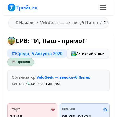
Трейсея
Начало
VeloGeek — велоклуб Питер
СРВ: "
СРВ: "И, Паш - прямо!"
Среда, 5 Августа 2020
🏞️
Активный отдых
🏁 Прошло
Организатор:
VeloGeek — велоклуб Питер
Контакт:
Константин Гам
Старт
Финиш
21:15
05.08, 01:24