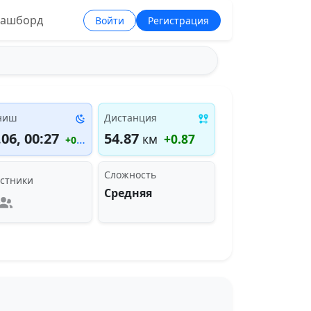
ашборд
Войти
Регистрация
ниш
Дистанция
.06, 00:27
54.87
км
+0.87
+00:27:13
Сложность
стники
Средняя