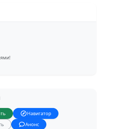
иями!
Я
ать
Навигатор
ть
Анонс