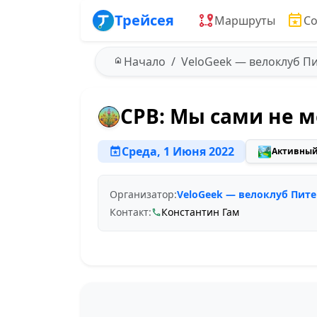
Трейсея
Маршруты
С
Начало
VeloGeek — велоклуб П
СРВ: Мы сами не 
Среда, 1 Июня 2022
🏞️
Активный
Организатор:
VeloGeek — велоклуб Пите
Контакт:
Константин Гам