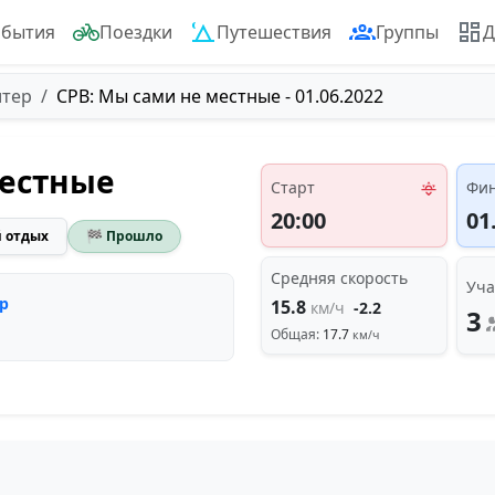
обытия
Поездки
Путешествия
Группы
Д
итер
СРВ: Мы сами не местные - 01.06.2022
местные
Старт
Фи
20:00
01
 отдых
🏁 Прошло
Средняя скорость
Уча
р
15.8
км/ч
-2.2
3
Общая:
17.7
км/ч