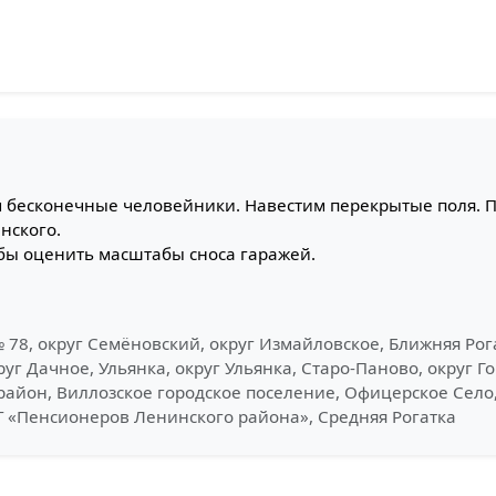
м бесконечные человейники. Навестим перекрытые поля. 
нского.
тобы оценить масштабы сноса гаражей.
 78, округ Семёновский, округ Измайловское, Ближняя Рога
руг Дачное, Ульянка, округ Ульянка, Старо-Паново, округ 
айон, Виллозское городское поселение, Офицерское Село, 
Т «Пенсионеров Ленинского района», Средняя Рогатка