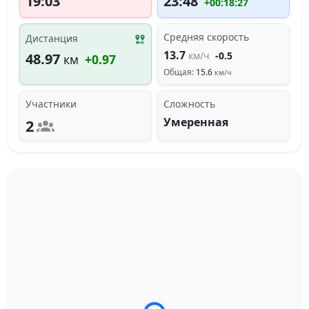
19:03
23:48
+00:18:27
Средняя скорость
Дистанция
13.7
км/ч
-0.5
48.97
км
+0.97
Общая:
15.6
км/ч
Участники
Сложность
Умеренная
2
Загрузка трека...