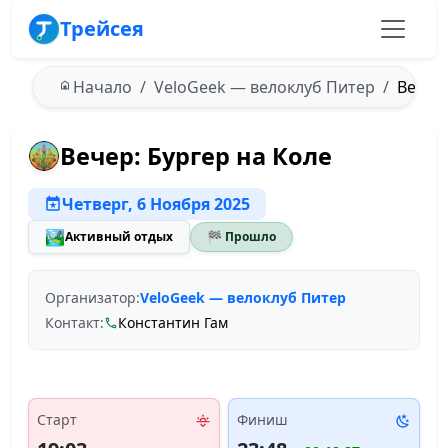
Трейсея
Начало
VeloGeek — велоклуб Питер
Вечер:
Вечер: Бургер на Коле
Четверг, 6 Ноября 2025
🏞️
Активный отдых
🏁 Прошло
Организатор:
VeloGeek — велоклуб Питер
Контакт:
Константин Гам
Старт
Финиш