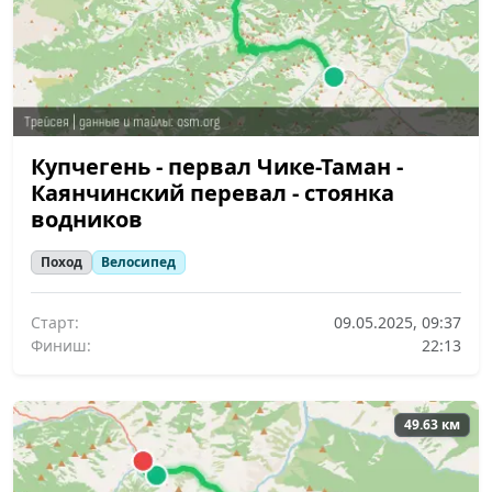
Купчегень - первал Чике-Таман -
Каянчинский перевал - стоянка
водников
Поход
Велосипед
Старт:
09.05.2025, 09:37
Финиш:
22:13
49.63 км