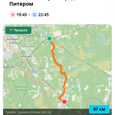
Питером
19:45
22:45
🏁 Прошло
67 км