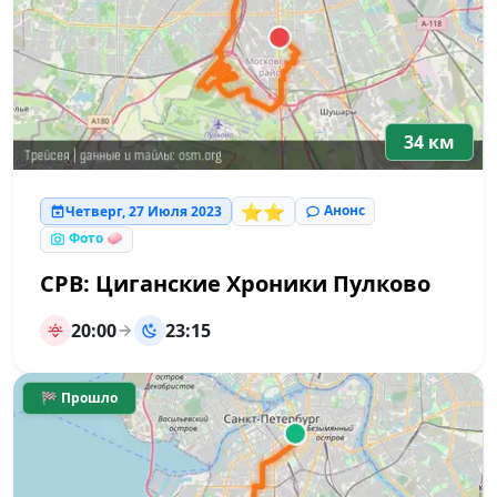
34 км
⭐⭐
Анонс
Четверг, 27 Июля 2023
Фото 🧼
СРВ: Циганские Хроники Пулково
20:00
23:15
🏁 Прошло